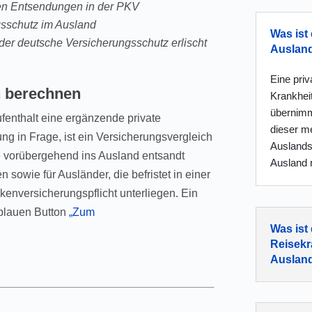
en Entsendungen in der PKV
gsschutz im Ausland
Was ist 
der deutsche Versicherungsschutz erlischt
Auslan
Eine pri
n berechnen
Krankhei
übernimm
fenthalt eine ergänzende private
dieser me
g in Frage, ist ein Versicherungsvergleich
Auslandsk
die vorübergehend ins Ausland entsandt
Ausland r
sowie für Ausländer, die befristet in einer
kenversicherungspflicht unterliegen. Ein
 blauen Button
„Zum
Was ist
Reisekr
Auslan