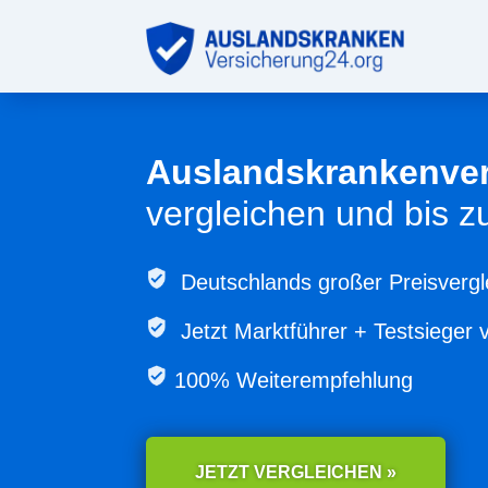
Auslandskrankenve
vergleichen und bis 
Deutschlands großer Preisvergl
Jetzt
Marktführer + Testsieger 
100% Weiterempfehlung
JETZT VERGLEICHEN »