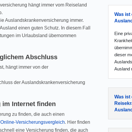
nversicherung hängt immer vom Reiseland
b.
Was ist 
h die Auslandskrankenversicherung immer.
Auslan
 Ausland einen guten Schutz. In diesem Fall
Eine pri
istungen im Urlaubsland übernommen
Krankhei
übernimm
dieser me
äglichem Abschluss
Auslandsk
st, hängt immer von der
Ausland r
bschluss der Auslandskrankenversicherung
Was ist
im Internet finden
Reisekr
Auslan
erung zu finden, die auch einen
r
Online-Versicherungsvergleich
. Hier finden
schnell eine Versicherung finden, die auch