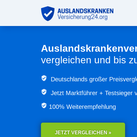
Auslandskrankenve
vergleichen und bis 
Deutschlands großer Preisvergl
Jetzt
Marktführer + Testsieger 
100% Weiterempfehlung
JETZT VERGLEICHEN »