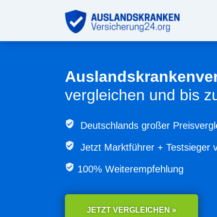
Auslandskrankenve
vergleichen und bis 
Deutschlands großer Preisvergl
Jetzt
Marktführer + Testsieger 
100% Weiterempfehlung
JETZT VERGLEICHEN »