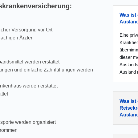
skrankenversicherung:
Was ist 
Auslan
licher Versorgung vor Ort
Eine pri
rachigen Ärzten
Krankhei
übernimm
dieser me
bandsmittel werden erstattet
Auslandsk
lungen und einfache Zahnfüllungen werden
Ausland r
ankenhaus werden erstattet
ttet
Was ist
Reisekr
Auslan
sporte werden organisiert
ernommen