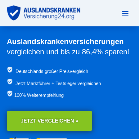
Auslandskrankenversicherungen
vergleichen und bis zu 86,4% sparen!
Deutschlands großer Preisvergleich
Jetzt
Marktführer + Testsieger vergleichen
100% Weiterempfehlung
JETZT VERGLEICHEN »