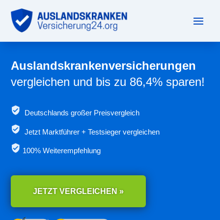
Auslandskrankenversicherungen
vergleichen und bis zu 86,4% sparen!
Deutschlands großer Preisvergleich
Jetzt
Marktführer + Testsieger vergleichen
100% Weiterempfehlung
JETZT VERGLEICHEN »