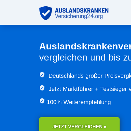
Auslandskrankenve
vergleichen und bis 
Deutschlands großer Preisvergl
Jetzt
Marktführer + Testsieger 
100% Weiterempfehlung
JETZT VERGLEICHEN »