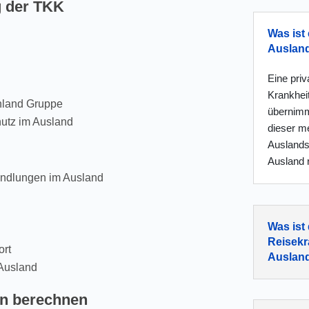
g der TKK
Was ist 
Auslan
Eine pri
Krankhei
hland Gruppe
übernimm
hutz im Ausland
dieser me
Auslandsk
Ausland r
andlungen im Ausland
Was ist
Reisekr
ort
Auslan
Ausland
en berechnen