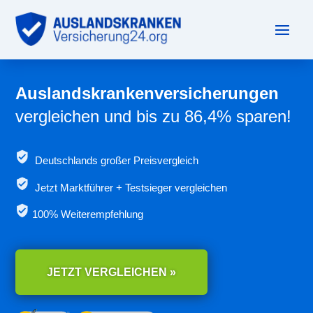
Auslandskrankenversicherungen
vergleichen und bis zu 86,4% sparen!
Deutschlands großer Preisvergleich
Jetzt
Marktführer + Testsieger vergleichen
100% Weiterempfehlung
JETZT VERGLEICHEN »