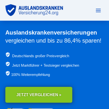
Auslandskrankenversicherungen
vergleichen und bis zu 86,4% sparen!
Deutschlands großer Preisvergleich
Jetzt
Marktführer + Testsieger vergleichen
100% Weiterempfehlung
JETZT VERGLEICHEN »