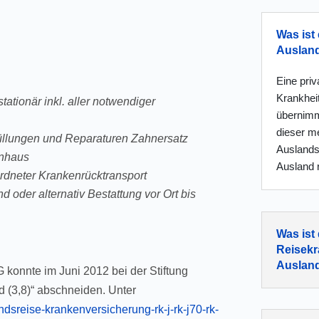
Was ist 
Auslan
Eine pri
Krankhei
ationär inkl. aller notwendiger
übernimm
dieser me
üllungen und Reparaturen Zahnersatz
Auslandsk
enhaus
Ausland r
ordneter Krankenrücktransport
 oder alternativ Bestattung vor Ort bis
Was ist
Reisekr
Auslan
konnte im Juni 2012 bei der Stiftung
d (3,8)“ abschneiden. Unter
andsreise-krankenversicherung-rk-j-rk-j70-rk-