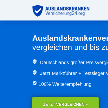
Auslandskrankenve
vergleichen und bis 
Deutschlands großer Preisvergl
Jetzt
Marktführer + Testsieger 
100% Weiterempfehlung
JETZT VERGLEICHEN »